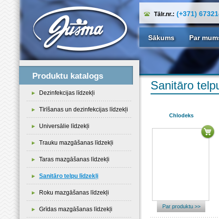
(+371) 6732
Tālr.nr.:
Sākums
Par mum
Produktu katalogs
Sanitāro telpu
Dezinfekcijas līdzekļi
Tīrīšanas un dezinfekcijas līdzekļi
Chlodeks
Universālie līdzekļi
Trauku mazgāšanas līdzekļi
Taras mazgāšanas līdzekļi
Sanitāro telpu līdzekļi
Roku mazgāšanas līdzekļi
Par produktu >>
Grīdas mazgāšanas līdzekļi