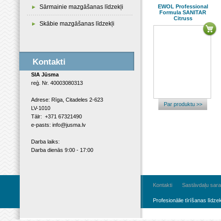
Sārmainie mazgāšanas līdzekļi
EWOL Professional
Formula SANITAR
Citruss
Skābie mazgāšanas līdzekļi
Kontakti
SIA Jūsma
reģ. Nr. 40003080313
Adrese: Rīga, Citadeles 2-623
Par produktu >>
LV-1010
Tālr: +371 67321490
e-pasts: info@jusma.lv
Darba laiks:
Darba dienās 9:00 - 17:00
Kontakti
Sastāvdaļu sara
Profesionālie tīrīšanas līdzek