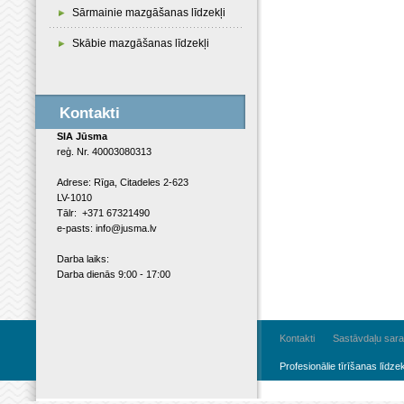
Sārmainie mazgāšanas līdzekļi
Skābie mazgāšanas līdzekļi
Kontakti
SIA Jūsma
reģ. Nr. 40003080313
Adrese: Rīga, Citadeles 2-623
LV-1010
Tālr: +371 67321490
e-pasts: info@jusma.lv
Darba laiks:
Darba dienās 9:00 - 17:00
Kontakti
Sastāvdaļu sara
Profesionālie tīrīšanas līdzek