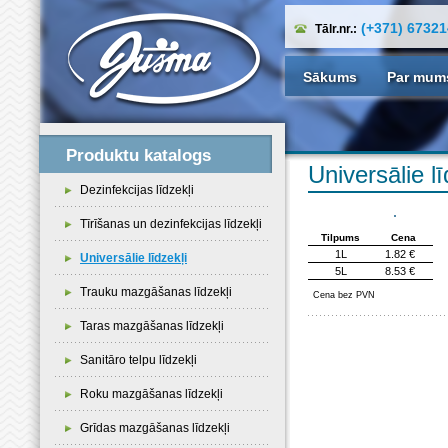
(+371) 6732
Tālr.nr.:
Sākums
Par mum
Produktu katalogs
Universālie lī
Dezinfekcijas līdzekļi
Tīrīšanas un dezinfekcijas līdzekļi
Tilpums
Cena
1L
1.82 €
Universālie līdzekļi
5L
8.53 €
Trauku mazgāšanas līdzekļi
Cena bez PVN
Taras mazgāšanas līdzekļi
Sanitāro telpu līdzekļi
Roku mazgāšanas līdzekļi
Grīdas mazgāšanas līdzekļi