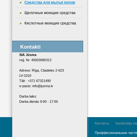
Средства для мытья полов
Щелочные моющие средства
Кислотные моющие средства
Kontakti
SIA Jūsma
reģ. Nr. 40003080313
Adrese: Rīga, Citadeles 2-623
LV-1010
Tālr: +371 67321490
e-pasts: info@jusma.lv
Darba laiks:
Darba dienās 9:00 - 17:00
Контакты
Sastāvdaļu sar
Проффесиональные чистя