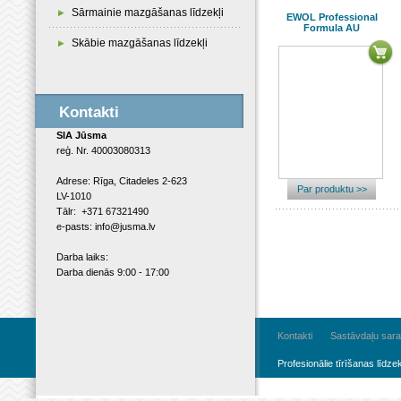
Sārmainie mazgāšanas līdzekļi
EWOL Professional
Formula AU
Skābie mazgāšanas līdzekļi
Kontakti
SIA Jūsma
reģ. Nr. 40003080313
Adrese: Rīga, Citadeles 2-623
Par produktu >>
LV-1010
Tālr: +371 67321490
e-pasts: info@jusma.lv
Darba laiks:
Darba dienās 9:00 - 17:00
Kontakti
Sastāvdaļu sara
Profesionālie tīrīšanas līdzek