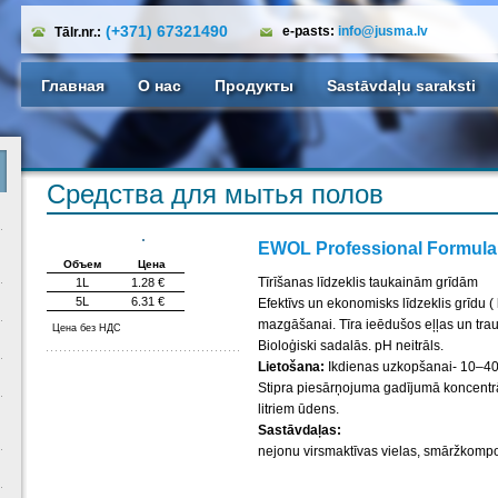
(+371) 67321490
e-pasts:
info@jusma.lv
Tālr.nr.:
Главная
О нас
Продукты
Sastāvdaļu saraksti
Средства для мытья полов
EWOL Professional Formula
Объем
Цена
Tīrīšanas līdzeklis taukainām grīdām
1L
1.28 €
5L
6.31 €
Efektīvs un ekonomisks līdzeklis grīdu ( l
mazgāšanai. Tīra ieēdušos eļļas un trau
Цена без НДС
Bioloģiski sadalās. pH neitrāls.
Lietošana:
Ikdienas uzkopšanai- 10–40 m
Stipra piesārņojuma gadījumā koncentrāc
litriem ūdens.
Sastāvdaļas:
nejonu virsmaktīvas vielas, smāržkompo