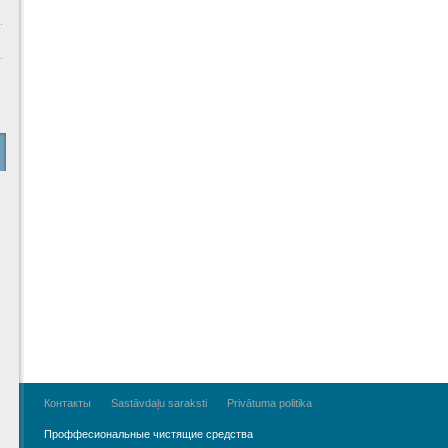
Контакты
Sastāvdaļu saraksti
Privātuma politika
Проффесиональные чистящие средства