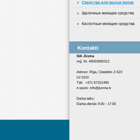
Средства для мытья полов
Щелочные моющие средства
Кислотные моющие средства
Kontakti
SIA Jūsma
reģ. Nr. 40003080313
Adrese: Rīga, Citadeles 2-623
LV-1010
Tālr: +371 67321490
e-pasts: info@jusma.lv
Darba laiks:
Darba dienās 9:00 - 17:00