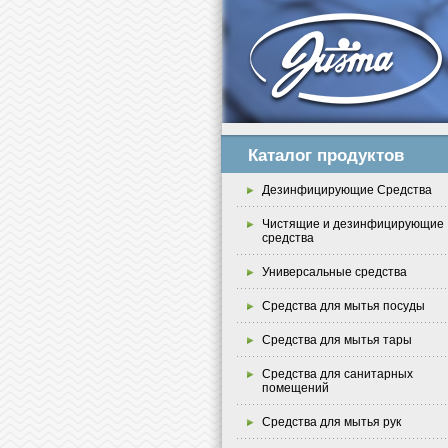
Каталог продуктов
Дезинфицирующие Средства
Чистящие и дезинфицирующие
средства
Универсальные средства
Средства для мытья посуды
Средства для мытья тары
Средства для санитарных
помещений
Средства для мытья рук