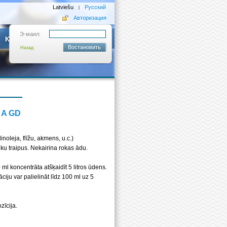
Latviešu
Русский
|
Авторизация
Э-маил:
Контакты
Назад
 A GD
inoleja, flīžu, akmens, u.c.)
ku traipus. Nekairina rokas ādu.
l koncentrāta atšķaidīt 5 litros ūdens.
iju var palielināt līdz 100 ml uz 5
zīcija.