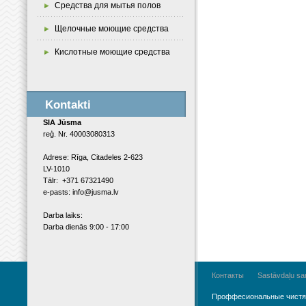
Средства для мытья полов
Щелочные моющие средства
Кислотные моющие средства
Kontakti
SIA Jūsma
reģ. Nr. 40003080313
Adrese: Rīga, Citadeles 2-623
LV-1010
Tālr: +371 67321490
e-pasts: info@jusma.lv
Darba laiks:
Darba dienās 9:00 - 17:00
Контакты
Sastāvdaļu sar
Проффесиональные чистя