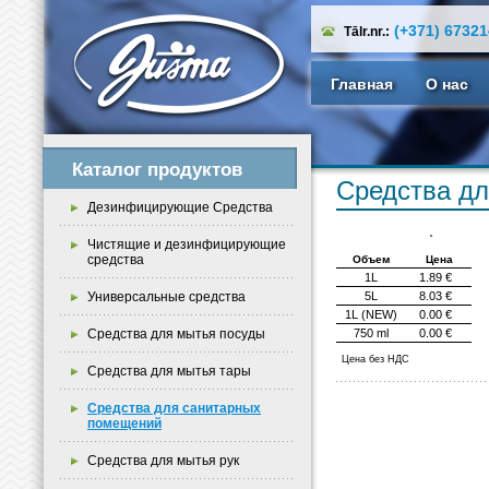
(+371) 6732
Tālr.nr.:
Главная
О нас
Каталог продуктов
Средства д
Дезинфицирующие Средства
Чистящие и дезинфицирующие
средства
Объем
Цена
1L
1.89 €
Универсальные средства
5L
8.03 €
1L (NEW)
0.00 €
Средства для мытья посуды
750 ml
0.00 €
Цена без НДС
Средства для мытья тары
Средства для санитарных
помещений
Средства для мытья рук